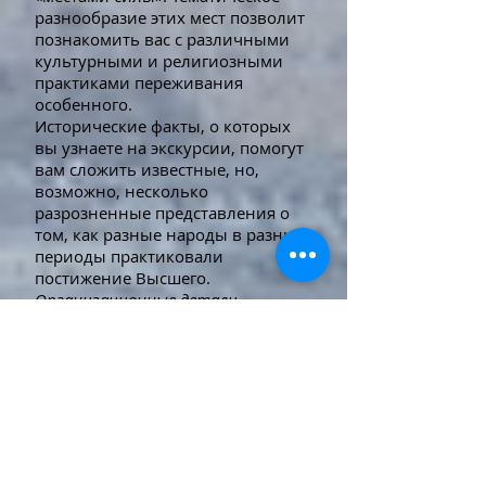
разнообразие этих мест позволит
познакомить вас с различными
культурными и религиозными
практиками переживания
особенного.
Исторические факты, о которых
вы узнаете на экскурсии, помогут
вам сложить известные, но,
возможно, несколько
разрозненные представления о
том, как разные народы в разные
периоды практиковали
постижение Высшего.
Организационные детали
Начало маршрута: Город
Иерусалим – Бейт-Шеарим- Цфат-
Иерусалим.
Поездка на автомобиле.
По желанию можно
скорректировать детали
маршрута: время и место встречи.
Экскурсия предполагает перерыв