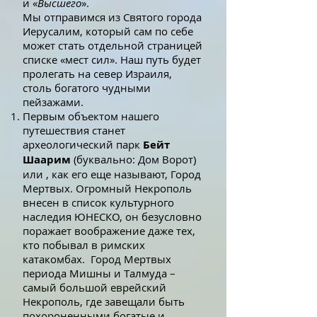
и «
Высшего
».
Мы отправимся из Святого города
Иерусалим, который сам по себе
может стать отдельной страницей
списке «мест сил». Наш путь будет
пролегать на север Израиля,
столь богатого чудными
пейзажами.
Первым объектом нашего
путешествия станет
археологический парк
Бейт
Шаарим
(буквально: Дом Ворот)
или , как его еще называют, Город
Мертвых. Огромный Некрополь
внесен в список культурного
наследия ЮНЕСКО, он безусловно
поражает воображение даже тех,
кто побывал в римских
катакомбах. Город Мертвых
периода Мишны и Талмуда –
самый большой еврейский
Некрополь, где завещали быть
похороненными богатые и