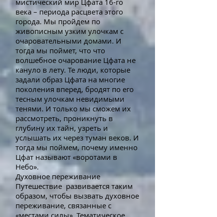
мистический мир Цфата 16-го
века – периода расцвета этого
города. Мы пройдем по
живописным узким улочкам с
очаровательными домами. И
тогда мы поймет, что что
волшебное очарование Цфата не
кануло в лету. Те люди, которые
задали образ Цфата на многие
поколения вперед, бродят по его
тесным улочкам невидимыми
тенями. И только мы сможем их
рассмотреть, проникнуть в
глубину их тайн, узреть и
услышать их через туман веков. И
тогда мы поймем, почему именно
Цфат называют «воротами в
Небо».
Духовное переживание
Путешествие развивается таким
образом, чтобы вызвать духовное
переживание, связанные с
«местами силы». Тематическое