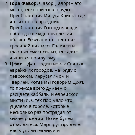
Гора Фавор
. Фавор (Тавор) – это
место, где произошло чудо
Преображения Иисуса Христа, где
до сих пор в праздник
Преображения Господня люди
наблюдают чудо появления
облака. Безусловно – одно из
красивейших мест Галилеи и
главных «мест силы», где даже
дышится по-другому.
Цфат
. Цфат – один из 4-х Святых
еврейских городов, на ряду с
Хевроном, Иерусалимом и
Тверией. Когда мы говорим Цфат,
то прежде всего думаем о
расцвете Каббалы и еврейской
мистики. С тех пор мало что
уцелело в городе, которые
несколько раз пострадал от
землетрясений. Но не будем
отчаиваться. Маршрут приведет
нас в удивительный и